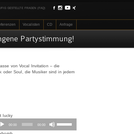
UFIG GESTELLTE FRAGEN (FAQ)
eferenzen
Vocalisten
CD
Anfrage
ungene Partystimmung!
sse von Vocal Invitation – die
k oder Soul, die Musiker sind in jedem
t lucky
dio-
Pfeiltasten
00:00
00:00
ayer
Hoch/Runter
Audio-
benutzen,
xbomb