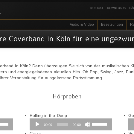
KONTAKT
DOWNLOADS
HÄ
Audio & Video
Besetzungen
R
Ihre Coverband in Köln für eine ungezw
erband in Köln? Dann überzeugen Sie sich von der musikalischen Kla
ikern und energiegeladenen aktuellen Hits. Ob Pop, Swing, Jazz, Fun
hrer Veranstaltung für ausgelassene Partystimmung.
Hörproben
Audio-
Rolling in the Deep
Ge
iltasten
Player
Pfeiltasten
Au
00:00
00:00
h/Runter
Hoch/Runter
Pl
utzen,
Audio-
benutzen,
Crazy
Se