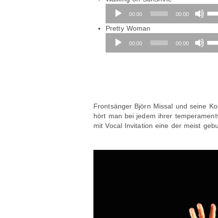
Player
um
Pfe
00:00
00:00
die
Hoc
Audio-
Lau
ben
Pretty Woman
Player
zu
um
Pfe
00:00
00:00
reg
die
Hoc
Lau
ben
zu
um
reg
die
Lau
zu
reg
Frontsänger Björn Missal und seine Ko
hört man bei jedem ihrer temperament
mit Vocal Invitation eine der meist ge