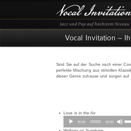
Vocal Invitation – 
Sind Sie auf der Suche nach einer Cov
perfekte Mischung aus stilvollen Klass
dieser Genre zuhause und sorgen auf I
Audio-
Love is in the Air
Player
Pfe
00:00
00:00
Hoc
Audio-
ben
Walking on Sunshine