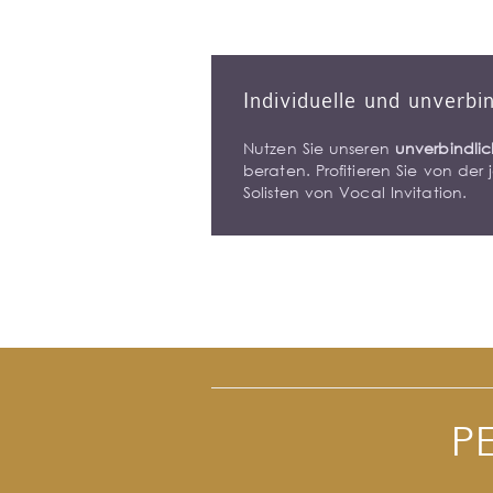
Individuelle und unverbi
Nutzen Sie unseren
unverbindlic
beraten. Profitieren Sie von de
Solisten von Vocal Invitation.
P