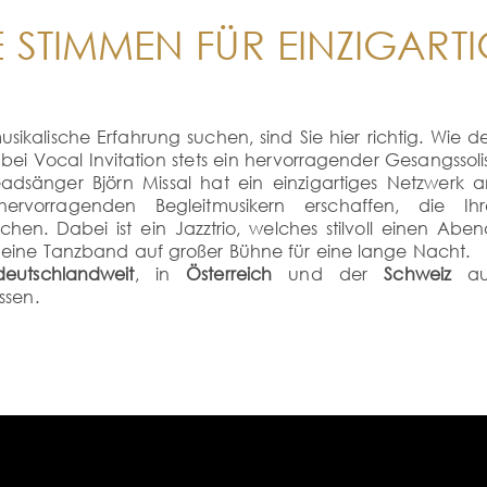
E STIMMEN FÜR EINZIGAR
ikalische Erfahrung suchen, sind Sie hier richtig. Wie d
 bei Vocal Invitation stets ein hervorragender Gesangssoli
adsänger Björn Missal hat ein einzigartiges Netzwerk 
ervorragenden Begleitmusikern erschaffen, die Ihr
hen. Dabei ist ein Jazztrio, welches stilvoll einen Abe
 eine Tanzband auf großer Bühne für eine lange Nacht.
deutschlandweit
, in
Österreich
und der
Schweiz
au
ssen.