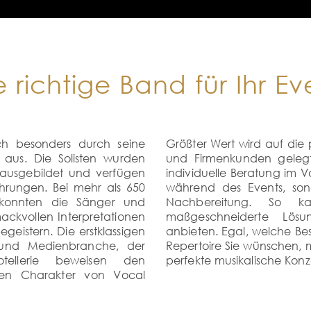
e richtige Band für Ihr Ev
ich besonders durch seine
Größter Wert wird auf die 
 aus. Die Solisten wurden
und Firmenkunden gelegt
ausgebildet und verfügen
individuelle Beratung im V
rungen. Bei mehr als 650
während des Events, son
 konnten die Sänger und
Nachbereitung. So ka
ackvollen Interpretationen
maßgeschneiderte Lösu
egeistern. Die erstklassigen
anbieten. Egal, welche Bes
 und Medienbranche, der
Repertoire Sie wünschen, m
otellerie beweisen den
perfekte musikalische Konz
ven Charakter von Vocal