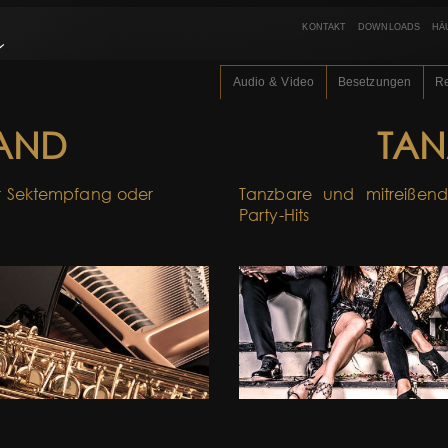
KONTAKT
DOWNLOADS
HÄ
Audio & Video
Besetzungen
R
AND
TAN
für Sektempfang oder
Tanzbare und mitreißend
Party-Hits