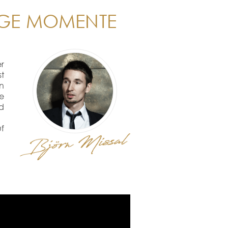
TIGE MOMENTE
er
st
an
e
nd
f