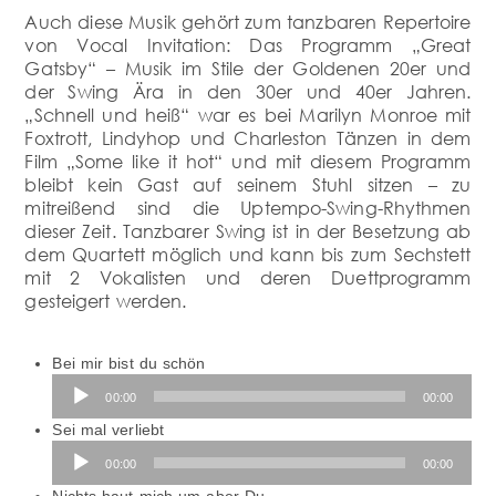
Auch diese Musik gehört zum tanzbaren Repertoire
von Vocal Invitation: Das Programm „Great
Gatsby“ – Musik im Stile der Goldenen 20er und
der Swing Ära in den 30er und 40er Jahren.
„Schnell und heiß“ war es bei Marilyn Monroe mit
Foxtrott, Lindyhop und Charleston Tänzen in dem
Film „Some like it hot“ und mit diesem Programm
bleibt kein Gast auf seinem Stuhl sitzen – zu
mitreißend sind die Uptempo-Swing-Rhythmen
dieser Zeit. Tanzbarer Swing ist in der Besetzung ab
dem Quartett möglich und kann bis zum Sechstett
mit 2 Vokalisten und deren Duettprogramm
gesteigert werden.
Audio-
Bei mir bist du schön
Player
00:00
00:00
Audio-
Sei mal verliebt
Player
00:00
00:00
Audio-
Nichts haut mich um aber Du