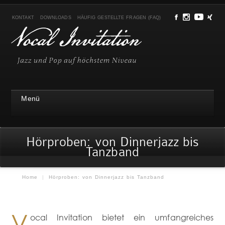
KONTAKT
DOWNLOADS
HÄUFIG GESTELLTE FRAGEN (FAQ)
Menü
Hörproben: von Dinnerjazz bis
Tanzband
Home
|
Hörproben: von Dinnerjazz bis Tanzband
V
ocal Invitation bietet ein umfangreiches