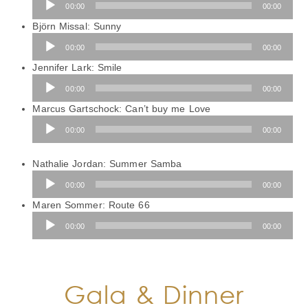
00:00
00:00
Audio-
Björn Missal: Sunny
Player
00:00
00:00
Audio-
Jennifer Lark: Smile
Player
00:00
00:00
Audio-
Marcus Gartschock: Can’t buy me Love
Player
00:00
00:00
Audio-
Nathalie Jordan: Summer Samba
Player
00:00
00:00
Audio-
Maren Sommer: Route 66
Player
00:00
00:00
Gala & Dinner