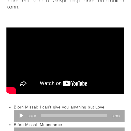
jeder mit seinem Gesprächspartner unterhalten
kann.
Audio-
Björn Missal: I can’t give you anything but Love
Player
00:00
00:00
Audio-
Björn Missal: Moondance
Player