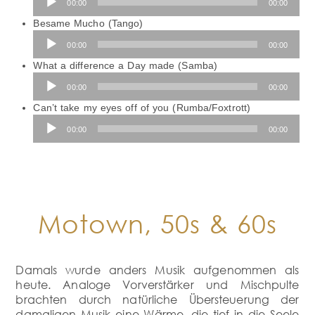
00:00
00:00
Player
Besame Mucho (Tango)
Audio-
00:00
00:00
Player
What a difference a Day made (Samba)
Audio-
00:00
00:00
Player
Can’t take my eyes off of you (Rumba/Foxtrott)
Audio-
00:00
00:00
Player
Motown, 50s & 60s
Damals wurde anders Musik aufgenommen als
heute. Analoge Vorverstärker und Mischpulte
brachten durch natürliche Übersteuerung der
damaligen Musik eine Wärme, die tief in die Seele