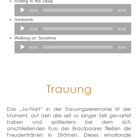
Rolling in the Deep
Audio-
00:00
00:00
Player
Sexbomb
Audio-
00:00
00:00
Player
Walking on Sunshine
Audio-
00:00
00:00
Player
Trauung
Das „Ja-Wort“ in der Trauungszeremonie ist der
Moment, auf den alle seit so langer Zeit gewartet
haben und spätestens bei dem sich
anschließenden Kuss des Brautpaares fließen die
Freudentränen in Strömen. Dieses emotionale