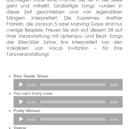
geht und mitreißt. Großartige Songs wurden in
dieser Zeit geschrieben und von legendären
Sängern interpretiert: Die Supremes, Arether
Franklin, die Jackson 5 oder Marving Gaye sind nur
wenige Bespiele. Freuen Sie sich auf diesem Stil auf
Ihrer Veranstaltung mit Uptempo- und Beat- Songs
der 50er/60er Jahre, live interpretiert von den
Vokalisten von Vocal Invitation – für Ihre
Tanzveranstaltung!
Blue Suede Shoes
Audio-
00:00
00:00
Player
Audio-
You can’t hurry Love
Player
00:00
00:00
Audio-
Pretty Woman
Player
00:00
00:00
Audio-
Valerie