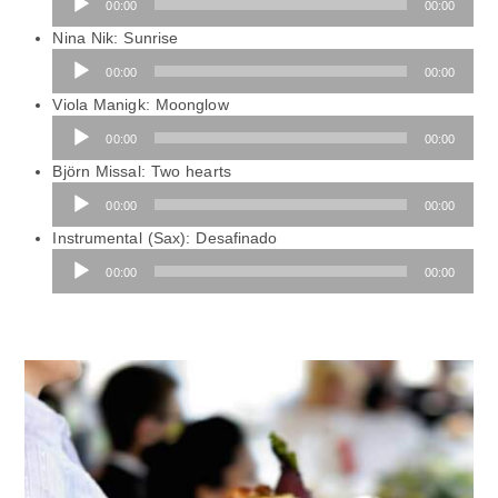
00:00
00:00
Player
Nina Nik: Sunrise
Audio-
00:00
00:00
Player
Viola Manigk: Moonglow
Audio-
00:00
00:00
Player
Björn Missal: Two hearts
Audio-
00:00
00:00
Player
Instrumental (Sax): Desafinado
Audio-
00:00
00:00
Player