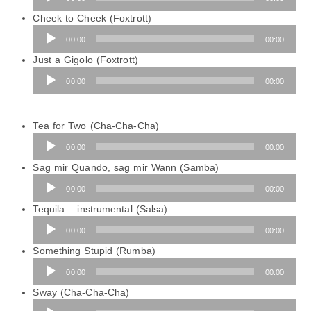
Player
Cheek to Cheek (Foxtrott)
Audio-
00:00
00:00
Player
Just a Gigolo (Foxtrott)
Audio-
00:00
00:00
Player
Tea for Two (Cha-Cha-Cha)
Audio-
00:00
00:00
Player
Sag mir Quando, sag mir Wann (Samba)
Audio-
00:00
00:00
Player
Tequila – instrumental (Salsa)
Audio-
00:00
00:00
Player
Something Stupid (Rumba)
Audio-
00:00
00:00
Player
Sway (Cha-Cha-Cha)
Audio-