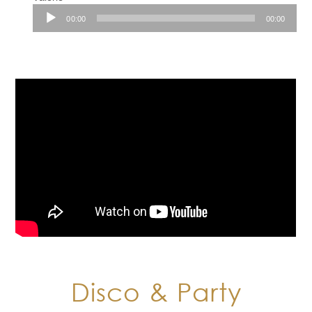
Player
00:00
00:00
Disco & Party