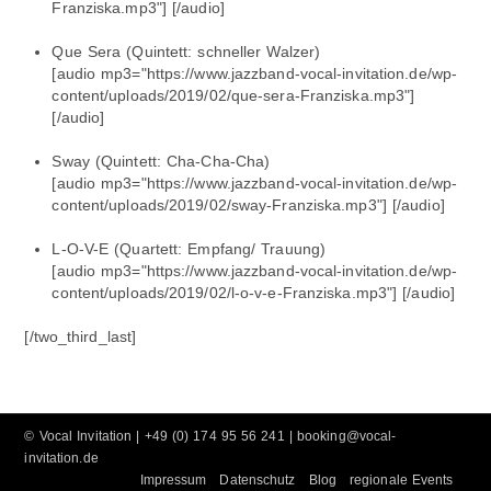
Franziska.mp3"] [/audio]
Que Sera (Quintett: schneller Walzer)
[audio mp3="https://www.jazzband-vocal-invitation.de/wp-
content/uploads/2019/02/que-sera-Franziska.mp3"]
[/audio]
Sway (Quintett: Cha-Cha-Cha)
[audio mp3="https://www.jazzband-vocal-invitation.de/wp-
content/uploads/2019/02/sway-Franziska.mp3"] [/audio]
L-O-V-E (Quartett: Empfang/ Trauung)
[audio mp3="https://www.jazzband-vocal-invitation.de/wp-
content/uploads/2019/02/l-o-v-e-Franziska.mp3"] [/audio]
[/two_third_last]
©
Vocal Invitation
| +49 (0) 174 95 56 241 |
booking@vocal-
invitation.de
Impressum
Datenschutz
Blog
regionale Events