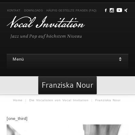
KONTAKT
DOWNLOADS
HÄUFIG GESTELLTE FRAGEN (FAQ)
Menü
Franziska Nour
Home
|
Die Vocalisten von Vocal Invitation
|
Franziska Nour
[one_third]