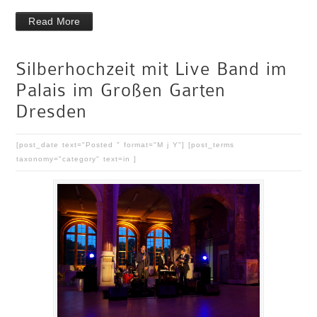
Read More
Silberhochzeit mit Live Band im
Palais im Großen Garten
Dresden
[post_date text="Posted " format="M j Y"] [post_terms
taxonomy="category" text=in ]