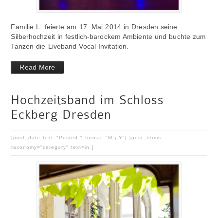
Familie L. feierte am 17. Mai 2014 in Dresden seine
Silberhochzeit in festlich-barockem Ambiente und buchte zum
Tanzen die Liveband Vocal Invitation.
Read More
Hochzeitsband im Schloss
Eckberg Dresden
[post_date text="Posted " format="M j Y"] [post_terms
taxonomy="category" text=in ]