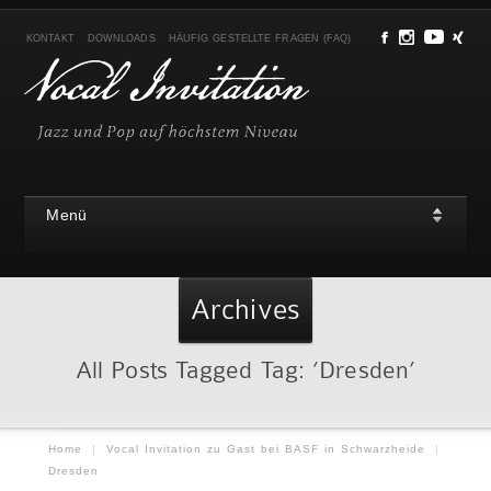
KONTAKT
DOWNLOADS
HÄUFIG GESTELLTE FRAGEN (FAQ)
Menü
Archives
All Posts Tagged Tag: ‘Dresden’
Home
|
Vocal Invitation zu Gast bei BASF in Schwarzheide
|
Dresden