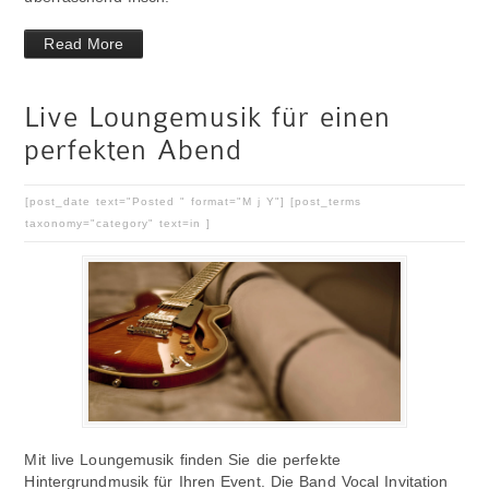
Read More
Live Loungemusik für einen
perfekten Abend
[post_date text="Posted " format="M j Y"] [post_terms
taxonomy="category" text=in ]
Mit live Loungemusik finden Sie die perfekte
Hintergrundmusik für Ihren Event. Die Band Vocal Invitation