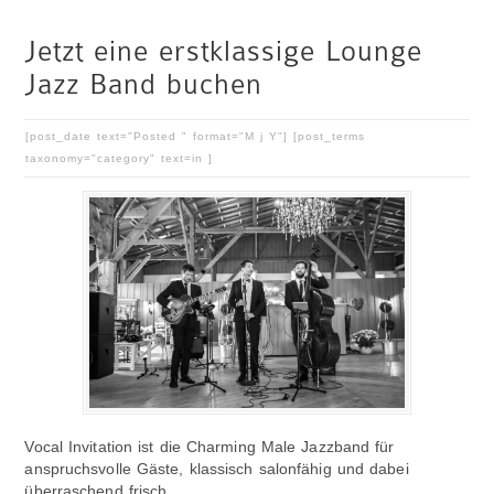
Jetzt eine erstklassige Lounge
Jazz Band buchen
[post_date text="Posted " format="M j Y"] [post_terms
taxonomy="category" text=in ]
Vocal Invitation ist die Charming Male Jazzband für
anspruchsvolle Gäste, klassisch salonfähig und dabei
überraschend frisch.