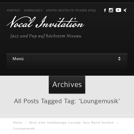
KONTAKT
DOWNLOADS
HÄUFIG GESTELLTE FRAGEN (FAQ)
Menü
Archives
All Posts Tagged Tag: ‘Loungemusik’
Home
|
Jetzt eine erstklassige Lounge Jazz Band buchen
|
Loungemusik