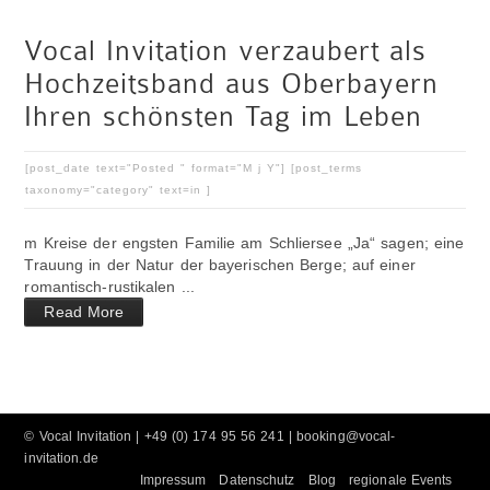
Vocal Invitation verzaubert als
Hochzeitsband aus Oberbayern
Ihren schönsten Tag im Leben
[post_date text="Posted " format="M j Y"] [post_terms
taxonomy="category" text=in ]
m Kreise der engsten Familie am Schliersee „Ja“ sagen; eine
Trauung in der Natur der bayerischen Berge; auf einer
romantisch-rustikalen ...
Read More
©
Vocal Invitation
| +49 (0) 174 95 56 241 |
booking@vocal-
invitation.de
Impressum
Datenschutz
Blog
regionale Events