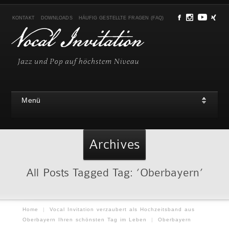
KONTAKT
DOWNLOADS
HÄUFIG GESTELLTE FRAGEN (FAQ)
Menü
Archives
All Posts Tagged Tag: ‘Oberbayern’
Home
|
Vocal Invitation verzaubert als Hochzeitsband aus
Oberbayern Ihren schönsten Tag im Leben
|
Oberbayern