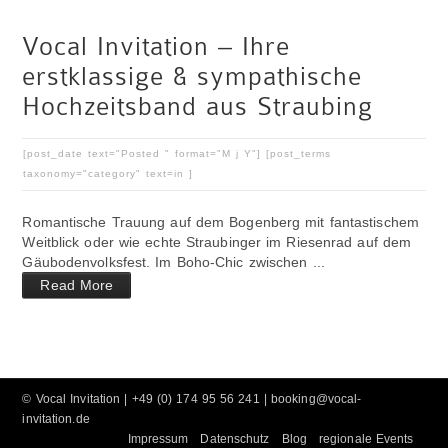
Vocal Invitation – Ihre
erstklassige & sympathische
Hochzeitsband aus Straubing
[post_date text="Posted " format="M j Y"] [post_terms
taxonomy="category" text=in ]
Romantische Trauung auf dem Bogenberg mit fantastischem
Weitblick oder wie echte Straubinger im Riesenrad auf dem
Gäubodenvolksfest. Im Boho-Chic zwischen ...
Read More
©
Vocal Invitation
| +49 (0) 174 95 56 241 |
booking@vocal-
invitation.de
Impressum
Datenschutz
Blog
regionale Events