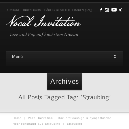
KONTAKT
DOWNLOADS
HÄUFIG GESTELLTE FRAGEN (FAQ)
Menü
Archives
All Posts Tagged Tag: ‘Straubing’
Home
|
Vocal Invitation – Ihre erstklassige & sympathische
Hochzeitsband aus Straubing
|
Straubing