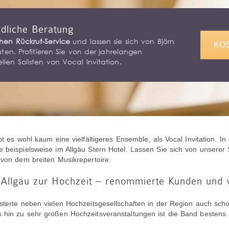
ndliche Beratung
hen Rückruf-Service
und lassen sie sich von Björn
KO
aten. Profitieren Sie von der jahrelangen
len Solisten von Vocal Invitation.
bt es wohl kaum eine vielfältigeres Ensemble, als Vocal Invitation. 
e beispielsweise im Allgäu Stern Hotel. Lassen Sie sich von unsere
 von dem breiten Musikrepertoire.
 Allgäu zur Hochzeit – renommierte Kunden und v
isterte neben vielen Hochzeitsgesellschaften in der Region auch sc
 hin zu sehr großen Hochzeitsveranstaltungen ist die Band bestens a