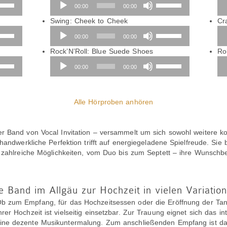
iltasten
Player
Pfeiltasten
00:00
00:00
h/Runter
Hoch/Runter
utzen,
benutzen,
Swing: Cheek to Cheek
Cr
iltasten
Audio-
um
Pfeiltasten
00:00
00:00
h/Runter
Player
die
Hoch/Runter
tstärke
utzen,
Audio-
Lautstärke
benutzen,
Rock’N’Roll: Blue Suede Shoes
Ro
iltasten
Player
zu
um
Pfeiltasten
Au
00:00
00:00
eln.
h/Runter
regeln.
die
Hoch/Runter
Pl
tstärke
utzen,
Lautstärke
benutzen,
zu
um
eln.
regeln.
die
Alle Hörproben anhören
tstärke
Lautstärke
zu
eln.
regeln.
r Band von Vocal Invitation – versammelt um sich sowohl weitere ko
 handwerkliche Perfektion trifft auf energiegeladene Spielfreude. Si
h zahlreiche Möglichkeiten, vom Duo bis zum Septett – ihre Wunschb
e Band im Allgäu zur Hochzeit in vielen Variatio
b zum Empfang, für das Hochzeitsessen oder die Eröffnung der Tanz
hrer Hochzeit ist vielseitig einsetzbar. Zur Trauung eignet sich das 
ine dezente Musikuntermalung. Zum anschließenden Empfang ist das