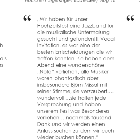
Hochzeit| Eigeltingen Bodensee| Aug´16
„Wir haben für unser
Hochzeitsfest eine Jazzband für
die musikalische Untermalung
gesucht und gefunden!!! Vocal
ch
Invitation, es war eine der
besten Entscheidungen die wir
als
treffen konnten, sie haben dem
ns
Abend eine wunderschöne
„Note“ verliehen, alle Musiker
waren phantastisch aber
insbesondere Björn Missal mit
seiner Stimme, sie verzaubert….
wundervoll …sie halten jede
Versprechung und haben
unserem Fest was Besonderes
verliehen …nochmals tausend
Dank und wir werden einen
Anlass suchen zu dem wir euch
wieder buchen können!“