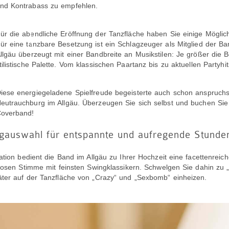
nd Kontrabass zu empfehlen.
ür die abendliche Eröffnung der Tanzfläche haben Sie einige Möglic
ür eine tanzbare Besetzung ist ein Schlagzeuger als Mitglied der Ba
llgäu überzeugt mit einer Bandbreite an Musikstilen: Je größer die Be
tilistische Palette. Vom klassischen Paartanz bis zu aktuellen Partyhits
iese energiegeladene Spielfreude begeisterte auch schon anspruchs
eutrauchburg im Allgäu. Überzeugen Sie sich selbst und buchen Sie 
overband!
ongauswahl für entspannte und aufregende Stunden
ation bedient die Band im Allgäu zu Ihrer Hochzeit eine facettenreic
llosen Stimme mit feinsten Swingklassikern. Schwelgen Sie dahin zu
ter auf der Tanzfläche von „Crazy“ und „Sexbomb“ einheizen.