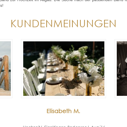
s!
KUNDENMEINUNGEN
Elisabeth M.