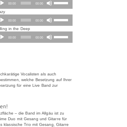
Player
Pfeiltasten
00:00
00:00
Hoch/Runter
Audio-
benutzen,
azy
Player
um
Pfeiltasten
00:00
00:00
die
Hoch/Runter
Lautstärke
benutzen,
lling in the Deep
dio-
zu
um
Pfeiltasten
00:00
00:00
ayer
regeln.
die
Hoch/Runter
Lautstärke
benutzen,
zu
um
regeln.
die
Lautstärke
zu
regeln.
chkarätige Vocalisten als auch
e bestimmen, welche Besetzung auf Ihrer
esetzung für eine Live Band zur
nen!
fläche – die Band im Allgäu ist zu
intime Duo mit Gesang und Gitarre für
 klassische Trio mit Gesang, Gitarre