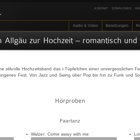
KONTAKT
DOWNLOADS
HÄ
Audio & Video
Besetzungen
R
m Allgäu zur Hochzeit – romantisch und 
 stilvolle Hochzeitsband das i-Tüpfelchen einer unvergesslichen Feie
lungenes Fest. Von Jazz und Swing über Pop bis hin zu Funk und So
Hörproben
Paartanz
Audio-
Walzer: Come away with me
Lov