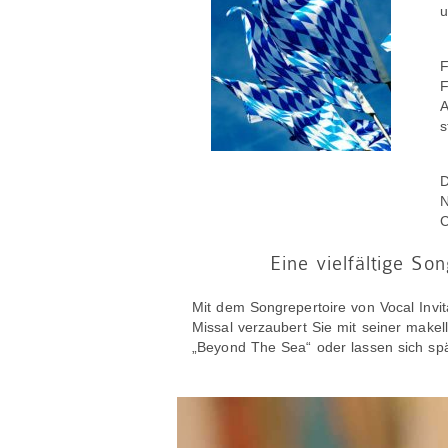
u
F
F
A
s
D
N
C
Eine vielfältige S
Mit dem Songrepertoire von Vocal Invit
Missal verzaubert Sie mit seiner make
„Beyond The Sea“ oder lassen sich spä