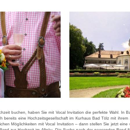
hzeit buchen, haben Sie mit Vocal Invitation die perfekte Wahl. In B
h bereits eine Hochzeitsgesellschaft im Kurhaus Bad Tölz mit ihre
hen Möglichkeiten mit Vocal Invitation – dann stellen Sie jetzt eine
and zur Hochzeit im Allgäu. Die Suche nach der passenden Band für