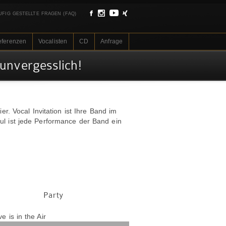
UFIG GESTELLTE FRAGEN (FAQ)
eferenzen
Vocalisten
CD
Anfrage
unvergesslich!
r. Vocal Invitation ist Ihre Band im
ul ist jede Performance der Band ein
Party
Audio-
e is in the Air