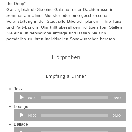
the Deep”.
Ganz gleich ob Sie eine Gala auf einer Dachterrasse im
Sommer am Ulmer Münster oder eine geschlossene
Veranstaltung in der Stadthalle Biberach planen – Ihre Tanz-
und Partyband in Ulm trifft überall den richtigen Ton. Stellen
Sie eine unverbindliche Anfrage und lassen Sie sich
persönlich zu Ihren individuellen Songwünschen beraten.
Hörproben
Empfang & Dinner
Audio-
Jazz
Player
00:00
00:00
Audio-
Lounge
Player
00:00
00:00
Audio-
Ballade
Player