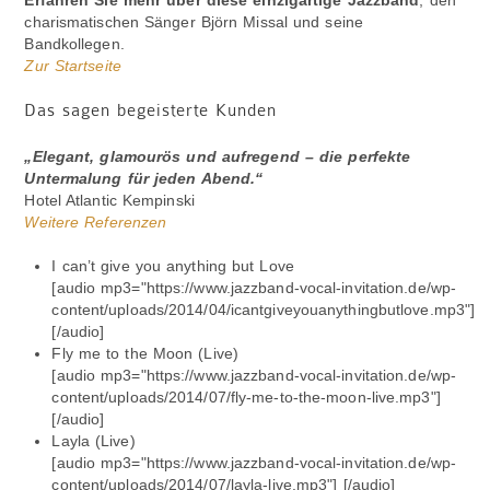
charismatischen Sänger Björn Missal und seine
Bandkollegen.
Zur Startseite
Das sagen begeisterte Kunden
„Elegant, glamourös und aufregend – die perfekte
Untermalung für jeden Abend.“
Hotel Atlantic Kempinski
Weitere Referenzen
I can’t give you anything but Love
[audio mp3="https://www.jazzband-vocal-invitation.de/wp-
content/uploads/2014/04/icantgiveyouanythingbutlove.mp3"]
[/audio]
Fly me to the Moon (Live)
[audio mp3="https://www.jazzband-vocal-invitation.de/wp-
content/uploads/2014/07/fly-me-to-the-moon-live.mp3"]
[/audio]
Layla (Live)
[audio mp3="https://www.jazzband-vocal-invitation.de/wp-
content/uploads/2014/07/layla-live.mp3"] [/audio]