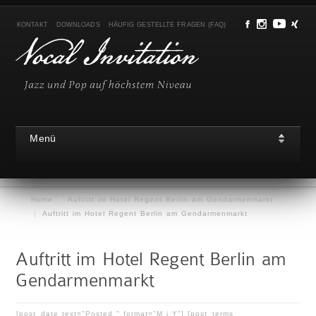
KONTAKT
DOWNLOADS
HÄUFIG GESTELLTE FRAGEN (FAQ)
Menü
Home
|
Auftritt im Hotel Regent Berlin am Gendarmenmarkt
|
|
Auftritt im Hotel Regent Berlin am Gendarmenmarkt
Auftritt im Hotel Regent Berlin am
Gendarmenmarkt
[post_date text="Posted " format="M j Y"] [post_terms