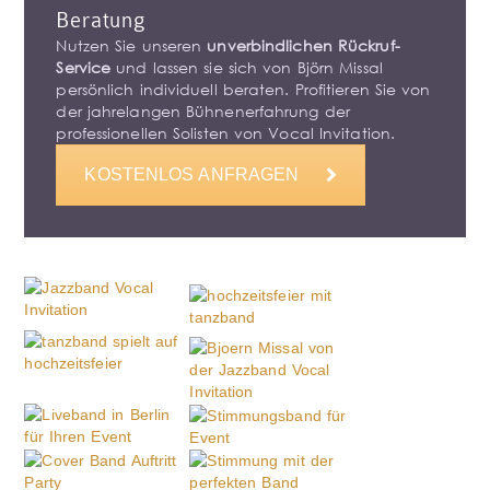
Beratung
Nutzen Sie unseren
unverbindlichen Rückruf-
Service
und lassen sie sich von Björn Missal
persönlich individuell beraten. Profitieren Sie von
der jahrelangen Bühnenerfahrung der
professionellen Solisten von Vocal Invitation.
KOSTENLOS ANFRAGEN