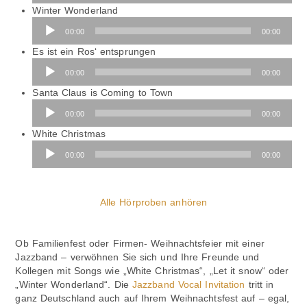
Winter Wonderland
Audio-
00:00
00:00
Player
Audio-
Es ist ein Ros‘ entsprungen
Player
00:00
00:00
Santa Claus is Coming to Town
Audio-
00:00
00:00
Player
Audio-
White Christmas
Player
00:00
00:00
Alle Hörproben anhören
Ob Familienfest oder Firmen- Weihnachtsfeier mit einer
Jazzband – verwöhnen Sie sich und Ihre Freunde und
Kollegen mit Songs wie „White Christmas“, „Let it snow“ oder
„Winter Wonderland“. Die
Jazzband Vocal Invitation
tritt in
ganz Deutschland auch auf Ihrem Weihnachtsfest auf – egal,