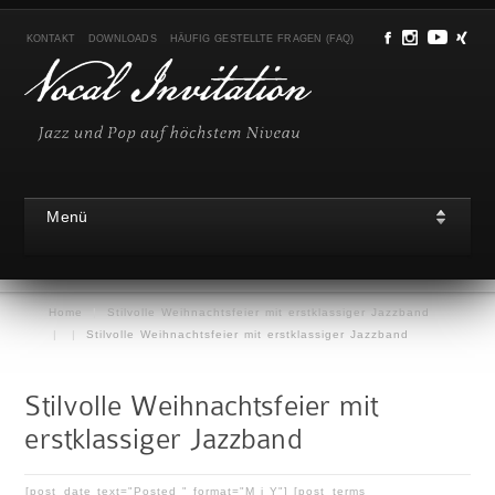
KONTAKT
DOWNLOADS
HÄUFIG GESTELLTE FRAGEN (FAQ)
Menü
Home
|
Stilvolle Weihnachtsfeier mit erstklassiger Jazzband
|
|
Stilvolle Weihnachtsfeier mit erstklassiger Jazzband
Stilvolle Weihnachtsfeier mit
erstklassiger Jazzband
[post_date text="Posted " format="M j Y"] [post_terms