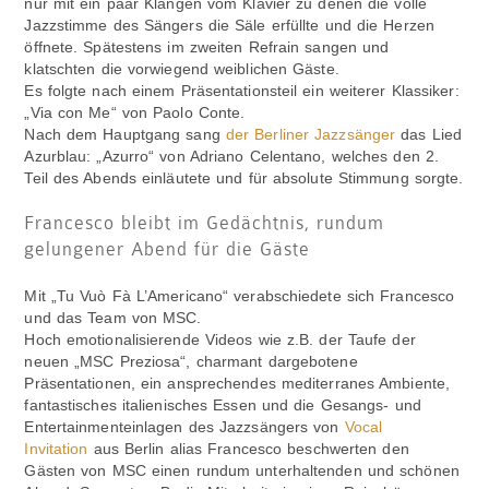
nur mit ein paar Klängen vom Klavier zu denen die volle
Jazzstimme des Sängers die Säle erfüllte und die Herzen
öffnete. Spätestens im zweiten Refrain sangen und
klatschten die vorwiegend weiblichen Gäste.
Es folgte nach einem Präsentationsteil ein weiterer Klassiker:
„Via con Me“ von Paolo Conte.
Nach dem Hauptgang sang
der Berliner Jazzsänger
das Lied
Azurblau: „Azurro“ von Adriano Celentano, welches den 2.
Teil des Abends einläutete und für absolute Stimmung sorgte.
Francesco bleibt im Gedächtnis, rundum
gelungener Abend für die Gäste
Mit „Tu Vuò Fà L’Americano“ verabschiedete sich Francesco
und das Team von MSC.
Hoch emotionalisierende Videos wie z.B. der Taufe der
neuen „MSC Preziosa“, charmant dargebotene
Präsentationen, ein ansprechendes mediterranes Ambiente,
fantastisches italienisches Essen und die Gesangs- und
Entertainmenteinlagen des Jazzsängers von
Vocal
Invitation
aus Berlin alias Francesco beschwerten den
Gästen von MSC einen rundum unterhaltenden und schönen