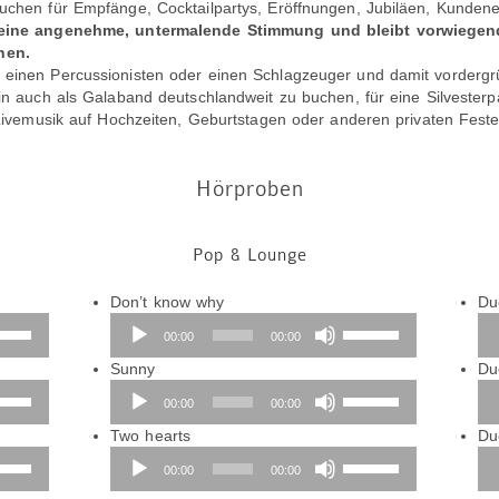
buchen für Empfänge, Cocktailpartys, Eröffnungen, Jubiläen, Kunden
ür eine angenehme, untermalende Stimmung und bleibt vorwiegen
nen.
 einen Percussionisten oder einen Schlagzeuger und damit vordergrü
lin auch als Galaband deutschlandweit zu buchen, für eine Silvesterp
r Livemusik auf Hochzeiten, Geburtstagen oder anderen privaten Feste
Hörproben
Pop & Lounge
Audio-
Don’t know why
Due
iltasten
Player
Pfeiltasten
00:00
00:00
h/Runter
Hoch/Runter
utzen,
Audio-
benutzen,
Sunny
Du
iltasten
Player
um
Pfeiltasten
00:00
00:00
h/Runter
die
Hoch/Runter
tstärke
utzen,
Audio-
Lautstärke
benutzen,
Two hearts
Du
iltasten
Player
zu
um
Pfeiltasten
Au
00:00
00:00
eln.
h/Runter
regeln.
die
Hoch/Runter
Pl