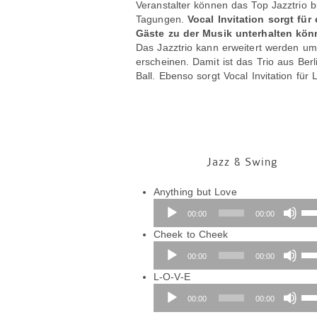
Veranstalter können das Top Jazztrio 
Tagungen.
Vocal Invitation sorgt f
Gäste zu der Musik unterhalten kön
Das Jazztrio kann erweitert werden um
erscheinen. Damit ist das Trio aus Ber
Ball. Ebenso sorgt Vocal Invitation fü
Jazz & Swing
Audio-
Anything but Love
Player
Pfe
00:00
00:00
Hoc
Audio-
ben
Cheek to Cheek
Player
um
Pfe
00:00
00:00
die
Hoc
Audio-
Lau
ben
L-O-V-E
Player
zu
um
Pfe
00:00
00:00
reg
die
Hoc