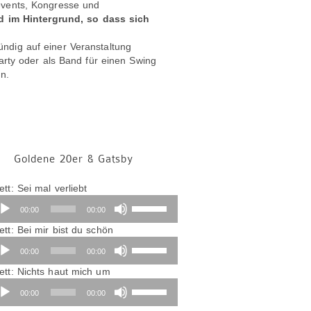
events, Kongresse und
d im Hintergrund, so dass sich
ndig auf einer Veranstaltung
arty oder als Band für einen Swing
n.
Goldene 20er & Gatsby
Audio-
tt: Sei mal verliebt
Player
Pfeiltasten
00:00
00:00
Hoch/Runter
Audio-
benutzen,
ett: Bei mir bist du schön
Player
um
Pfeiltasten
00:00
00:00
die
Hoch/Runter
Lautstärke
benutzen,
ett: Nichts haut mich um
dio-
zu
um
Pfeiltasten
00:00
00:00
ayer
regeln.
die
Hoch/Runter