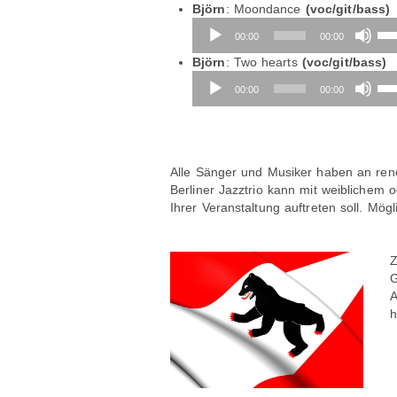
Björn
: Moondance
(voc/git/bass)
Audio-
Pfe
00:00
00:00
Player
Hoc
ben
Björn
: Two hearts
(voc/git/bass)
Audio-
um
Pfe
00:00
00:00
Player
die
Hoc
Lau
ben
zu
um
reg
die
Lau
Alle Sänger und Musiker haben an ren
zu
Berliner Jazztrio kann mit weiblichem 
reg
Ihrer Veranstaltung auftreten soll. Mög
Z
G
A
h