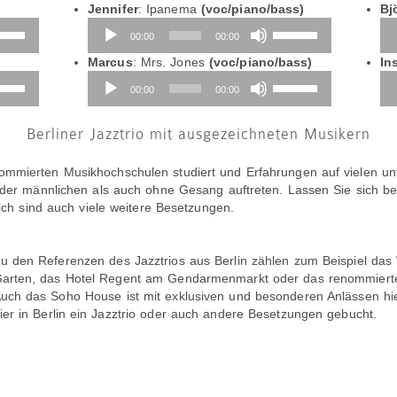
Jennifer
: Ipanema
(voc/piano/bass)
Bj
iltasten
Audio-
Pfeiltasten
Au
00:00
00:00
h/Runter
Player
Hoch/Runter
Pl
utzen,
benutzen,
Marcus
: Mrs. Jones
(voc/piano/bass)
Ins
iltasten
Audio-
um
Pfeiltasten
Au
00:00
00:00
h/Runter
Player
die
Hoch/Runter
Pl
tstärke
utzen,
Lautstärke
benutzen,
zu
um
Berliner Jazztrio mit ausgezeichneten Musikern
eln.
regeln.
die
tstärke
Lautstärke
ommierten Musikhochschulen studiert und Erfahrungen auf vielen un
zu
oder männlichen als auch ohne Gesang auftreten. Lassen Sie sich ber
eln.
regeln.
lich sind auch viele weitere Besetzungen.
u den Referenzen des Jazztrios aus Berlin zählen zum Beispiel das
arten, das Hotel Regent am Gendarmenmarkt oder das renommierte
uch das Soho House ist mit exklusiven und besonderen Anlässen hi
ier in Berlin ein Jazztrio oder auch andere Besetzungen gebucht.