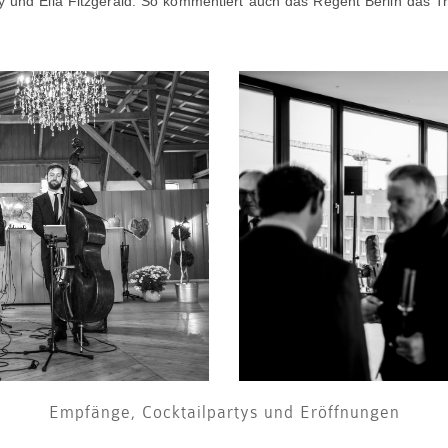
y und Ella Fitzgerald. So kommentiert auch das Regent Berlin das T
Empfänge, Cocktailpartys und Eröffnungen