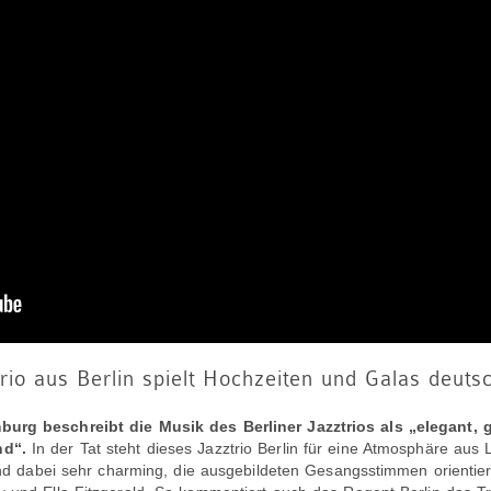
rio aus Berlin spielt Hochzeiten und Galas deuts
burg beschreibt die Musik des Berliner Jazztrios als „elegant,
nd“.
In der Tat steht dieses Jazztrio Berlin für eine Atmosphäre aus 
 und dabei sehr charming, die ausgebildeten Gesangsstimmen orientier