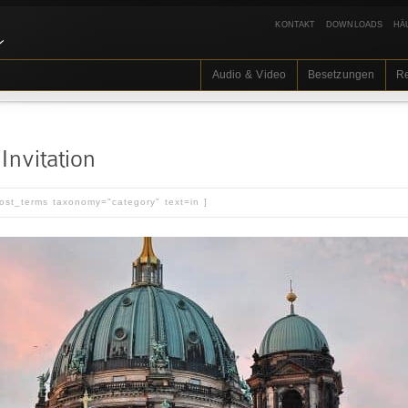
KONTAKT
DOWNLOADS
HÄ
Audio & Video
Besetzungen
R
Invitation
post_terms taxonomy="category" text=in ]