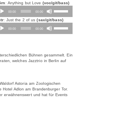
örn
: Anything but Love
(voc/git/bass)
dio-
Pfeiltasten
00:00
00:00
ayer
Hoch/Runter
benutzen,
tr
: Just the 2 of us
(sax/git/bass)
dio-
um
Pfeiltasten
00:00
00:00
ayer
die
Hoch/Runter
Lautstärke
benutzen,
zu
um
regeln.
die
Lautstärke
terschiedlichen Bühnen gesammelt. Ein
zu
aten, welches Jazztrio in Berlin auf
regeln.
 Waldorf Astoria am Zoologischen
 Hotel Adlon am Brandenburger Tor.
er erwähnenswert und hat für Events