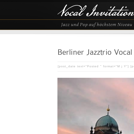
Berliner Jazztrio Vocal 
[post_date text="Posted " format="M j Y"] [