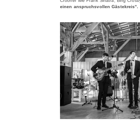
Crooner wie Frank Sinatra, Bing Crosb
einen anspruchsvollen Gästekreis“.