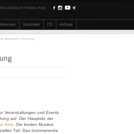
UFIG GESTELLTE FRAGEN (FAQ)
eferenzen
Vocalisten
CD
Anfrage
ich-Naumann-Stiftung
tung
für Veranstaltungen und Events
tung auf. Der Hauptsitz der
on Köln
. Die beiden Musiker
ellen Teil. Das dominierende