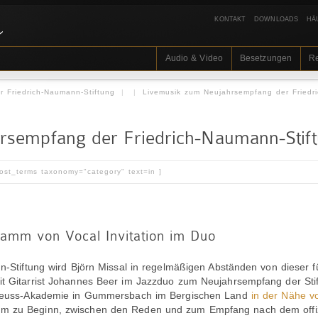
KONTAKT
DOWNLOADS
HÄ
Audio & Video
Besetzungen
R
 Friedrich-Naumann-Stiftung
|
|
Livemusik zum Neujahrsempfang der Friedr
rsempfang der Friedrich-Naumann-Stif
post_terms taxonomy="category" text=in ]
amm von Vocal Invitation im Duo
nn-Stiftung wird Björn Missal in regelmäßigen Abständen von dieser 
it Gitarrist Johannes Beer im Jazzduo zum Neujahrsempfang der Stif
r-Heuss-Akademie in Gummersbach im Bergischen Land
in der Nähe v
m zu Beginn, zwischen den Reden und zum Empfang nach dem offizi