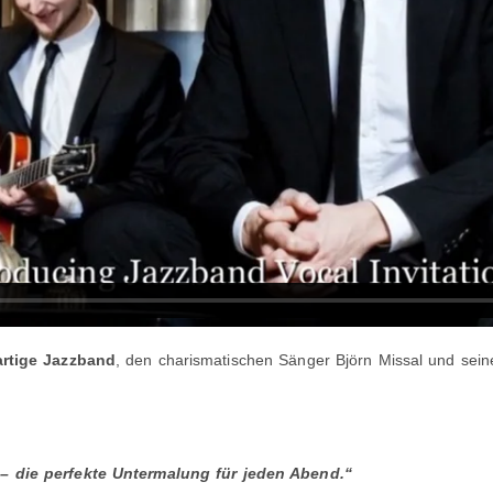
artige Jazzband
, den charismatischen Sänger Björn Missal und sein
– die perfekte Untermalung für jeden Abend.“