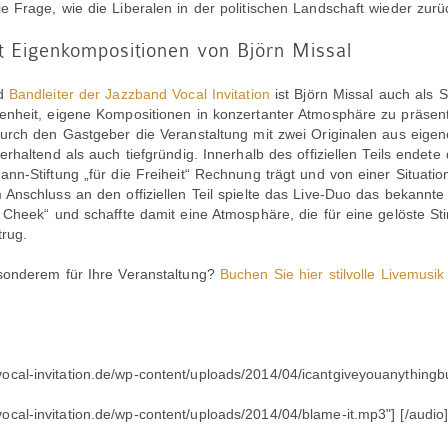
Frage, wie die Liberalen in der politischen Landschaft wieder zurü
 Eigenkompositionen von Björn Missal
nd
Bandleiter der Jazzband Vocal Invitation
ist Björn Missal auch als S
nheit, eigene Kompositionen in konzertanter Atmosphäre zu präsent
urch den Gastgeber die Veranstaltung mit zwei Originalen aus eigen
rhaltend als auch tiefgründig. Innerhalb des offiziellen Teils endet
n-Stiftung „für die Freiheit“ Rechnung trägt und von einer Situatio
nschluss an den offiziellen Teil spielte das Live-Duo das bekannte R
 Cheek“ und schaffte damit eine Atmosphäre, die für eine gelöste
rug.
sonderem für Ihre Veranstaltung?
Buchen Sie hier stilvolle Livemusik
ocal-invitation.de/wp-content/uploads/2014/04/icantgiveyouanythingbu
cal-invitation.de/wp-content/uploads/2014/04/blame-it.mp3"] [/audio