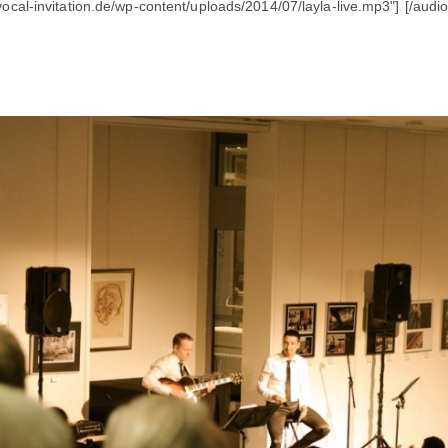
cal-invitation.de/wp-content/uploads/2014/07/layla-live.mp3"] [/audio