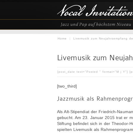
Home
|
Livemusik zum Neujahrsempfang der
Livemusik zum Neujah
[post_date text="Posted " format="M j Y"] [
[two_third]
Jazzmusik als Rahmenprogr
Als Alt-Stipendiat der Friedrich-Nauma
gebucht. Am 23. Januar 2015 trat er m
Stiftung befindet sich in der Theodo
spielten Livemusik als Rahmenprogram