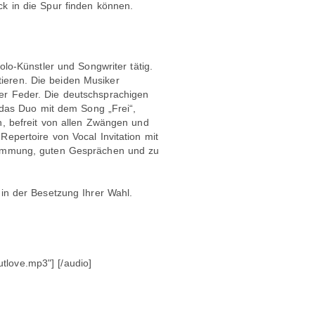
ck in die Spur finden können.
olo-Künstler und Songwriter tätig.
ieren. Die beiden Musiker
er Feder. Die deutschsprachigen
e das Duo mit dem Song „Frei“,
n, befreit von allen Zwängen und
epertoire von Vocal Invitation mit
 Stimmung, guten Gesprächen und zu
in der Besetzung Ihrer Wahl.
tlove.mp3"] [/audio]
]