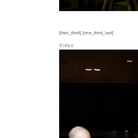
[/two_third] [one_third_last]
Video