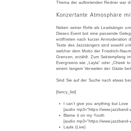
Thema der auftretenden Redner war die 
Konzertante Atmosphäre mit
Neben seiner Rolle als Leadsänger u
Dieses Event bot eine passende Gelege
eröffneten nach kurzer Anmoderation d
Texte des Jazzsängers sind sowohl unte
welcher dem Motto der Friedrich-Nauman
Grenzen, erzählt. Zum Sektempfang im A
Evergreens wie „Layla“ oder „Cheek to
einem langem Verweilen der Gäste beit
Sind Sie auf der Suche nach etwas be
[fancy_list]
I can’t give you anything but Love
[audio mp3="https://www.jazzband-v
Blame it on my Youth
[audio mp3="https://www.jazzband-vo
Layla (Live)