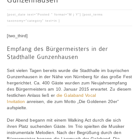
[post_date text="Posted " format="M j Y"] [post_terms
taxonomy="category" text=in ]
[two_third]
Empfang des Bürgermeisters in der
Stadthalle Gunzenhausen
Seit vielen Tagen bereits wurde die Stadthalle im bayrischen
Gunzenhausen in der Nähe von Nürnberg für das große Fest
hergerichtet. Ca. 400 Gäste wurden zum Neujahrsempfang
des Bürgermeisters am 10. Januar 2015 erwartet. Zu diesem
festlichen Anlass ließ er
die Galaband Vocal
Invitation
anreisen, die zum Motto „Die Goldenen 20er“
aufspielte.
Der Abend begann mit einem Walking Act durch die sich
ihren Platz suchenden Gäste. Im Trio spielten die Musiker
instrumentale Melodien. Nach der Begrüßung durch den
Bürgermeister begann die Livemusik der Galaband. Die