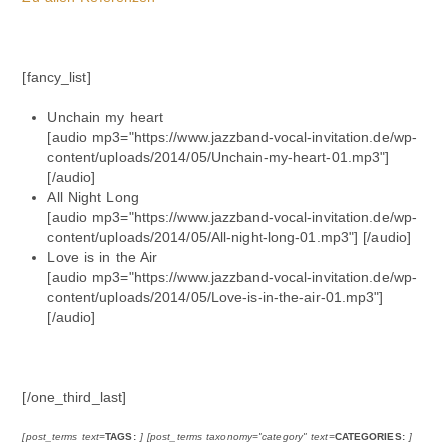
[fancy_list]
Unchain my heart
[audio mp3="https://www.jazzband-vocal-invitation.de/wp-
content/uploads/2014/05/Unchain-my-heart-01.mp3"]
[/audio]
All Night Long
[audio mp3="https://www.jazzband-vocal-invitation.de/wp-
content/uploads/2014/05/All-night-long-01.mp3"] [/audio]
Love is in the Air
[audio mp3="https://www.jazzband-vocal-invitation.de/wp-
content/uploads/2014/05/Love-is-in-the-air-01.mp3"]
[/audio]
[/one_third_last]
[post_terms text=
TAGS:
] [post_terms taxonomy="category" text=
CATEGORIES:
]