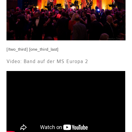
[/two_third] [one_third_last]
Video: Band auf der MS Europa 2