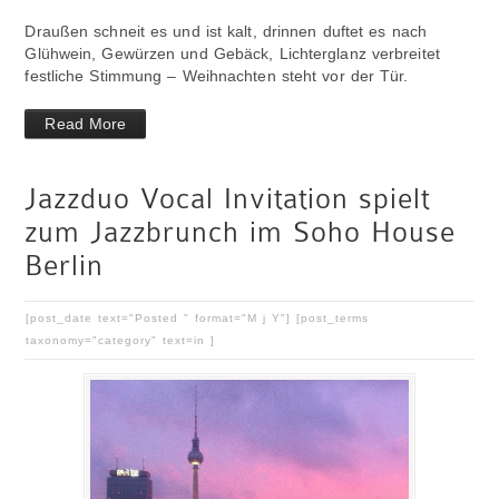
Draußen schneit es und ist kalt, drinnen duftet es nach
Glühwein, Gewürzen und Gebäck, Lichterglanz verbreitet
festliche Stimmung – Weihnachten steht vor der Tür.
Read More
Jazzduo Vocal Invitation spielt
zum Jazzbrunch im Soho House
Berlin
[post_date text="Posted " format="M j Y"] [post_terms
taxonomy="category" text=in ]