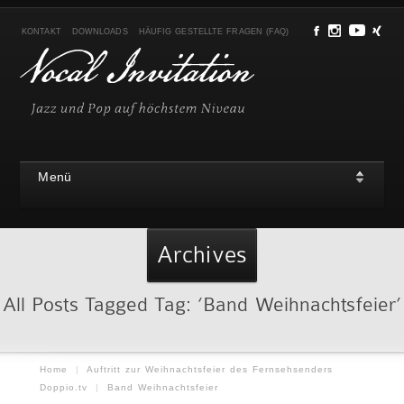
KONTAKT
DOWNLOADS
HÄUFIG GESTELLTE FRAGEN (FAQ)
Menü
Archives
All Posts Tagged Tag: ‘Band Weihnachtsfeier’
Home
|
Auftritt zur Weihnachtsfeier des Fernsehsenders
Doppio.tv
|
Band Weihnachtsfeier