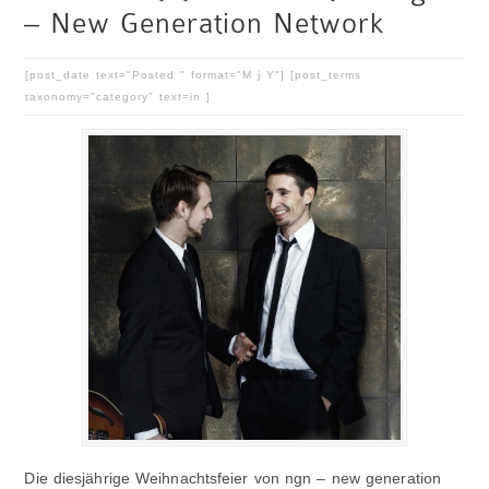
– New Generation Network
[post_date text="Posted " format="M j Y"] [post_terms
taxonomy="category" text=in ]
Die diesjährige Weihnachtsfeier von ngn – new generation