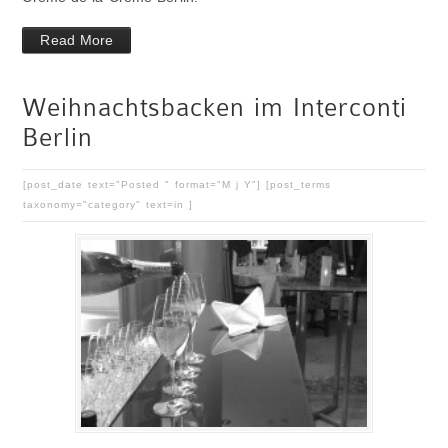
Read More
Weihnachtsbacken im Interconti
Berlin
[post_date text="Posted " format="M j Y"] [post_terms
taxonomy="category" text=in ]