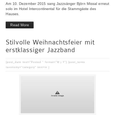
Am 10. Dezember 2015 sang Jazzsänger Björn Missal erneut
solo im Hotel Intercontinental für die Stammgäste des
Hauses.
Read More
Stilvolle Weihnachtsfeier mit
erstklassiger Jazzband
[post_date text="Posted " format="M j Y"] [post_terms
taxonomy="category" text=in ]