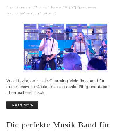
[post_date text="Posted " format="M j Y"] [post_terms
taxonomy="category" text=in ]
Vocal Invitation ist die Charming Male Jazzband für
anspruchsvolle Gäste, klassisch salonfähig und dabei
überraschend frisch.
Read More
Die perfekte Musik Band für