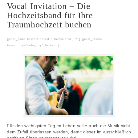
Vocal Invitation – Die
Hochzeitsband für Ihre
Traumhochzeit buchen
[post_date text="Posted " format="M j Y"] [post_terms
taxonomy="category" text=in ]
Für den wichtigsten Tag im Leben sollte auch die Musik nicht
dem Zufall überlassen werden, damit dieser im ausschließlich
positiven Sinne unvergesslich wird.