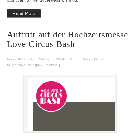
Read More
Auftritt auf der Hochzeitsmesse
Love Circus Bash
[post_date text="Posted " format="M j Y"] [post_terms
taxonomy="category" text=in ]