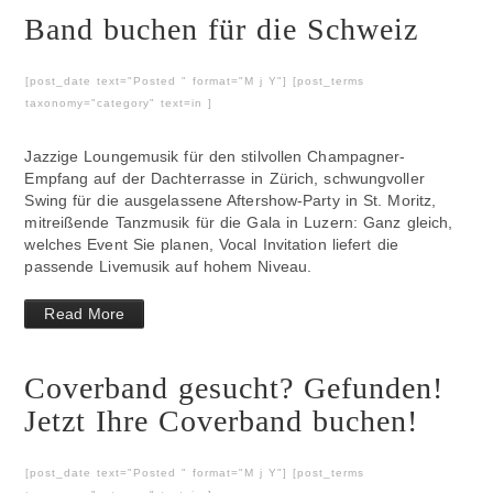
Band buchen für die Schweiz
[post_date text="Posted " format="M j Y"] [post_terms
taxonomy="category" text=in ]
Jazzige Loungemusik für den stilvollen Champagner-
Empfang auf der Dachterrasse in Zürich, schwungvoller
Swing für die ausgelassene Aftershow-Party in St. Moritz,
mitreißende Tanzmusik für die Gala in Luzern: Ganz gleich,
welches Event Sie planen, Vocal Invitation liefert die
passende Livemusik auf hohem Niveau.
Read More
Coverband gesucht? Gefunden!
Jetzt Ihre Coverband buchen!
[post_date text="Posted " format="M j Y"] [post_terms