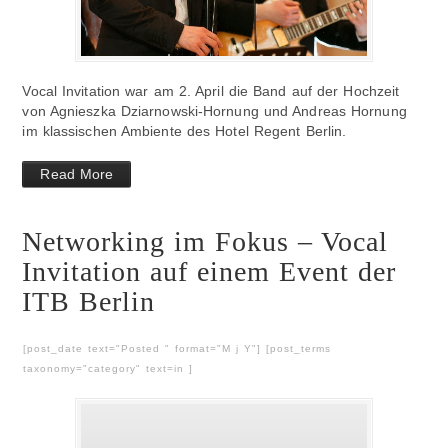
Vocal Invitation war am 2. April die Band auf der Hochzeit
von Agnieszka Dziarnowski-Hornung und Andreas Hornung
im klassischen Ambiente des Hotel Regent Berlin.
Read More
Networking im Fokus – Vocal
Invitation auf einem Event der
ITB Berlin
[post_date text="Posted " format="M j Y"] [post_terms
taxonomy="category" text=in ]