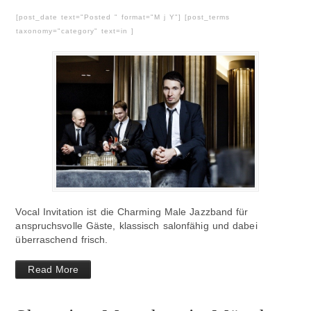
[post_date text="Posted " format="M j Y"] [post_terms
taxonomy="category" text=in ]
Vocal Invitation ist die Charming Male Jazzband für
anspruchsvolle Gäste, klassisch salonfähig und dabei
überraschend frisch.
Read More