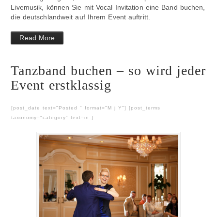
Livemusik, können Sie mit Vocal Invitation eine Band buchen,
die deutschlandweit auf Ihrem Event auftritt.
Read More
Tanzband buchen – so wird jeder
Event erstklassig
[post_date text="Posted " format="M j Y"] [post_terms
taxonomy="category" text=in ]