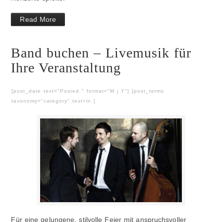
Read More
Band buchen – Livemusik für
Ihre Veranstaltung
[post_date text="Posted " format="M j Y"] [post_terms
taxonomy="category" text=in ]
Für eine gelungene, stilvolle Feier mit anspruchsvoller