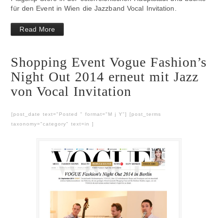
für den Event in Wien die Jazzband Vocal Invitation.
Read More
Shopping Event Vogue Fashion’s
Night Out 2014 erneut mit Jazz
von Vocal Invitation
[post_date text="Posted " format="M j Y"] [post_terms
taxonomy="category" text=in ]