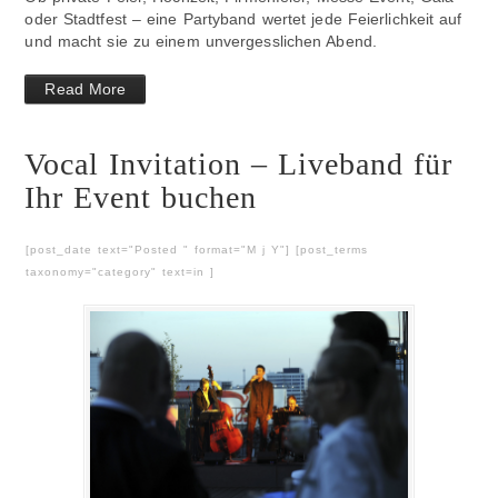
oder Stadtfest – eine Partyband wertet jede Feierlichkeit auf
und macht sie zu einem unvergesslichen Abend.
Read More
Vocal Invitation – Liveband für
Ihr Event buchen
[post_date text="Posted " format="M j Y"] [post_terms
taxonomy="category" text=in ]