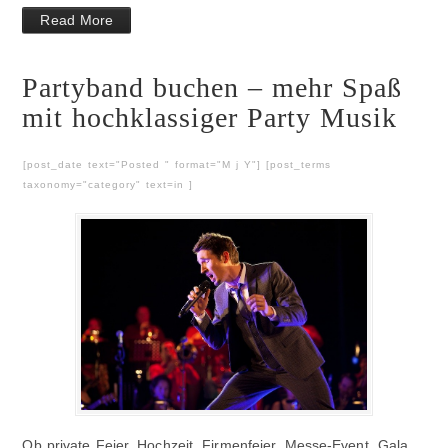
Read More
Partyband buchen – mehr Spaß
mit hochklassiger Party Musik
[post_date text="Posted " format="M j Y"] [post_terms
taxonomy="category" text=in ]
Ob private Feier, Hochzeit, Firmenfeier, Messe-Event, Gala