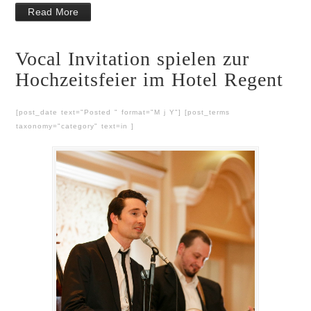
Read More
Vocal Invitation spielen zur
Hochzeitsfeier im Hotel Regent
[post_date text="Posted " format="M j Y"] [post_terms
taxonomy="category" text=in ]