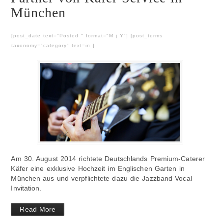
München
[post_date text="Posted " format="M j Y"] [post_terms
taxonomy="category" text=in ]
Am 30. August 2014 richtete Deutschlands Premium-Caterer
Käfer eine exklusive Hochzeit im Englischen Garten in
München aus und verpflichtete dazu die Jazzband Vocal
Invitation.
Read More