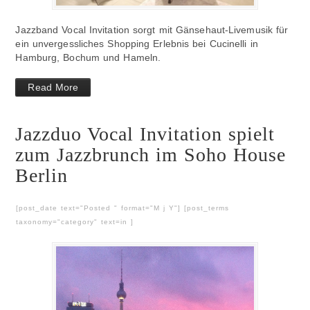
Jazzband Vocal Invitation sorgt mit Gänsehaut-Livemusik für
ein unvergessliches Shopping Erlebnis bei Cucinelli in
Hamburg, Bochum und Hameln.
Read More
Jazzduo Vocal Invitation spielt
zum Jazzbrunch im Soho House
Berlin
[post_date text="Posted " format="M j Y"] [post_terms
taxonomy="category" text=in ]