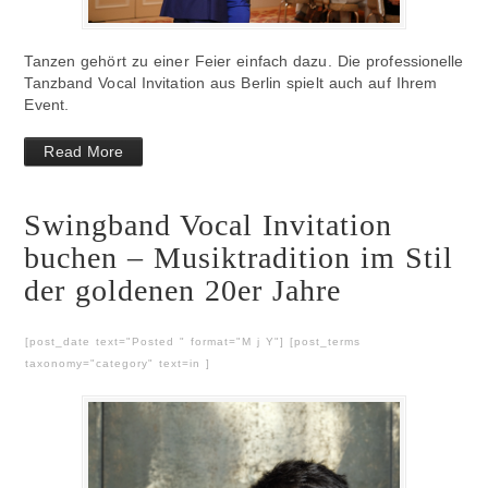
Tanzen gehört zu einer Feier einfach dazu. Die professionelle
Tanzband Vocal Invitation aus Berlin spielt auch auf Ihrem
Event.
Read More
Swingband Vocal Invitation
buchen – Musiktradition im Stil
der goldenen 20er Jahre
[post_date text="Posted " format="M j Y"] [post_terms
taxonomy="category" text=in ]