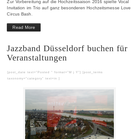
Zur Vorbereitung auf die Hochzeitssaison 2016 spielte Vocal
Invitation im Trio auf ganz besonderen Hochzeitsmesse Love
Circus Bash.
Read More
Jazzband Düsseldorf buchen für
Veranstaltungen
[post_date text="Posted " format="M j Y"] [post_terms
taxonomy="category" text=in ]