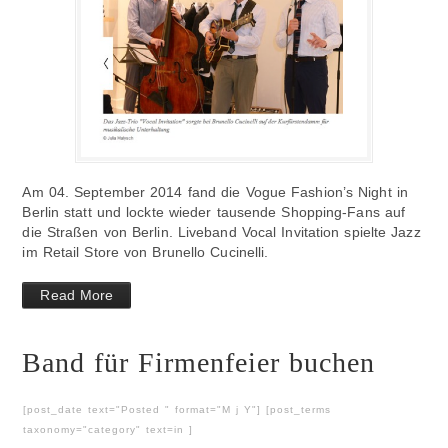
Am 04. September 2014 fand die Vogue Fashion’s Night in
Berlin statt und lockte wieder tausende Shopping-Fans auf
die Straßen von Berlin. Liveband Vocal Invitation spielte Jazz
im Retail Store von Brunello Cucinelli.
Read More
Band für Firmenfeier buchen
[post_date text="Posted " format="M j Y"] [post_terms
taxonomy="category" text=in ]