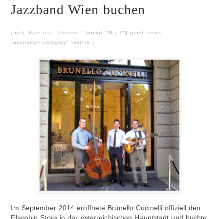
Jazzband Wien buchen
[post_date text="Posted " format="M j Y"] [post_terms
taxonomy="category" text=in ]
Im September 2014 eröffnete Brunello Cucinelli offiziell den
Flagship Store in der österreichischen Hauptstadt und buchte