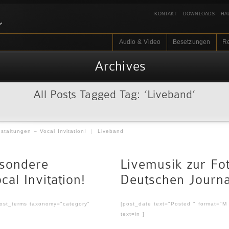
KONTAKT
DOWNLOADS
HÄ
Audio & Video
Besetzungen
R
Archives
All Posts Tagged Tag: ‘Liveband’
taltungen – Vocal Invitation!
|
Liveband
esondere
Livemusik zur Fo
al Invitation!
Deutschen Journa
post_terms taxonomy="category"
[post_date text="Posted " format="M
text=in ]