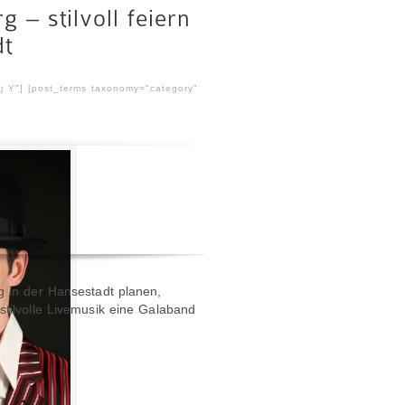
– stilvoll feiern
dt
 j Y"] [post_terms taxonomy="category"
 in der Hansestadt planen,
tilvolle Livemusik eine Galaband