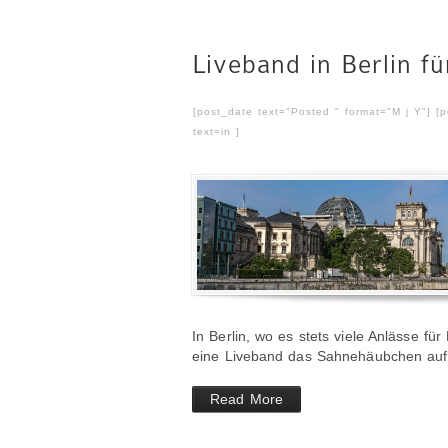
Liveband in Berlin fü
[post_date text="Posted " format="M j Y"] [
text=in ]
In Berlin, wo es stets viele Anlässe für
eine Liveband das Sahnehäubchen auf
Read More