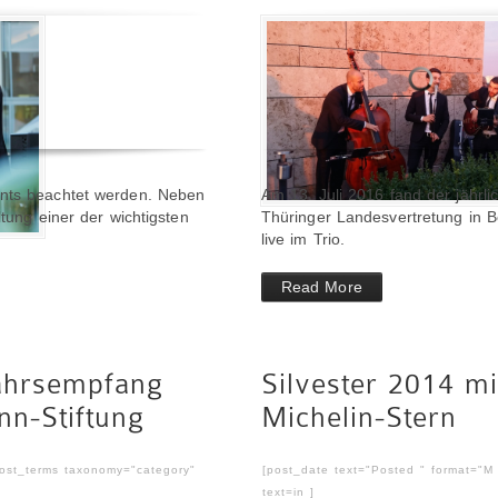
ents beachtet werden. Neben
Am 13. Juli 2016 fand der jährl
ltung einer der wichtigsten
Thüringer Landesvertretung in Berl
live im Trio.
Read More
ahrsempfang
Silvester 2014 m
nn-Stiftung
Michelin-Stern
post_terms taxonomy="category"
[post_date text="Posted " format="M
text=in ]