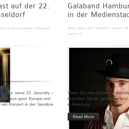
ast auf der 22.
Galaband Hamburg 
sseldorf
in der Mediensta
post_terms taxonomy="category"
[post_date text="Posted " format="M
text=in ]
es Jahr seine 22. Jazzrally –
Wenn Sie eine Galaveranstaltung
nstlern aus ganz Europa und
brauchen Sie für gehobene und s
b ein Konzert in der Sansibar
in Hamburg.
Read More