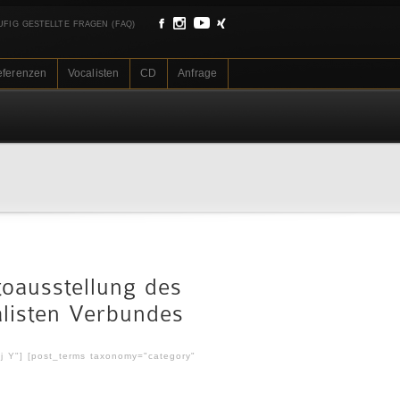
UFIG GESTELLTE FRAGEN (FAQ)
eferenzen
Vocalisten
CD
Anfrage
toausstellung des
listen Verbundes
 j Y"] [post_terms taxonomy="category"