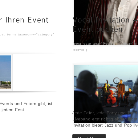
r Ihren Event
Vocal Invitation 
Event buchen
post_terms taxonomy="category"
[post_date text="Posted " format="M
text=in ]
 Events und Feiern gibt, ist
 jedem Fest.
Jede Feier, jede Party und jeder 
Liveband erst richtig abgerundet
Invitation bietet Jazz und Pop l