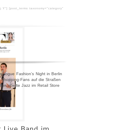
 j Y"] [post_terms taxonomy="category"
 Vogue Fashion’s Night in Berlin
e Shopping-Fans auf die Straßen
tion spielte Jazz im Retail Store
t Live Band im