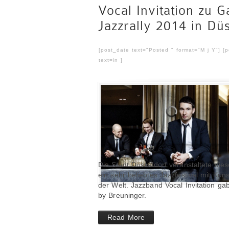
Vocal Invitation zu G
Jazzrally 2014 in Dü
[post_date text="Posted " format="M j Y"] [
text=in ]
Die Stadt Düsseldorf veranstaltete dies
ein sehr beliebtes Jazzfestival mit Kü
der Welt. Jazzband Vocal Invitation ga
by Breuninger.
Read More