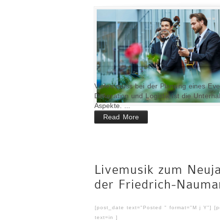
Vieles muss bei der Planung eines Ev
Dekoration und Logistik ist die Unterha
Aspekte. ...
Read More
Livemusik zum Neuj
der Friedrich-Nauma
[post_date text="Posted " format="M j Y"] [
text=in ]