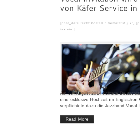
von Käfer Service i
[post_date text="Posted " format="M j Y"] [
text=in ]
Am 30. August 2014 richtete Deutschl
eine exklusive Hochzeit im Englische
verpflichtete dazu die Jazzband Vocal In
Read More