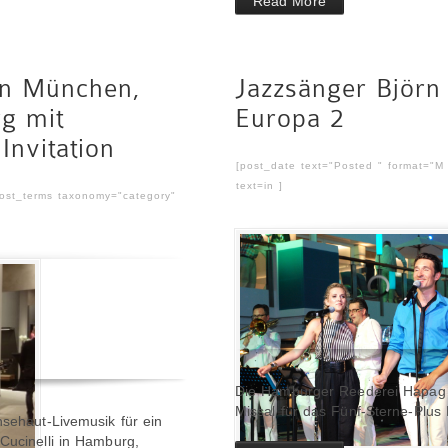
Read More
in München,
Jazzsänger Björn
g mit
Europa 2
Invitation
[post_date text="Posted " format="M
text=in ]
post_terms taxonomy="category"
Die Hamburger Reederei Hapag 
Missal für das Fünf-Sterne-Plus
nsehaut-Livemusik für ein
Cucinelli in Hamburg,