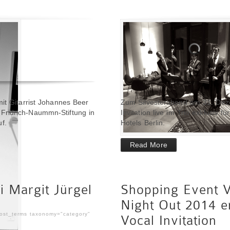
it Gitarrist Johannes Beer
Zum Silvesterabend am 31. Deze
ridrich-Naummn-Stiftung in
Invitation live im Trio exklusiv 
f.
Hotels Berlin.
Read More
i Margit Jürgel
Shopping Event V
Night Out 2014 e
post_terms taxonomy="category"
Vocal Invitation