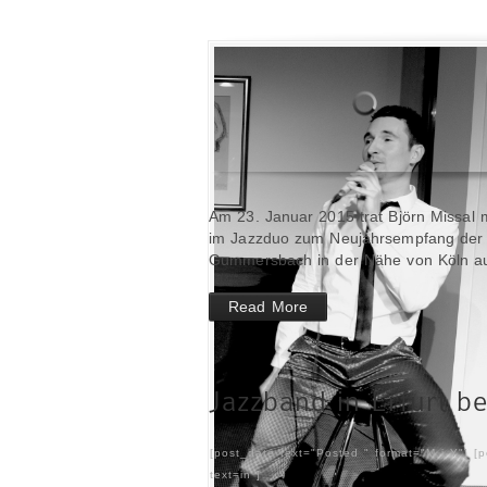
Am 23. Januar 2015 trat Björn Missal m
im Jazzduo zum Neujahrsempfang der F
Gummersbach in der Nähe von Köln au
Read More
Jazzband in Erfurt be
[post_date text="Posted " format="M j Y"] [
text=in ]