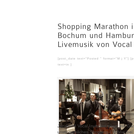
Shopping Marathon 
Bochum und Hambur
Livemusik von Vocal 
[post_date text="Posted " format="M j Y"] [
text=in ]
Jazzband Vocal Invitation sorgt mit Gä
unvergessliches Shopping Erlebnis bei 