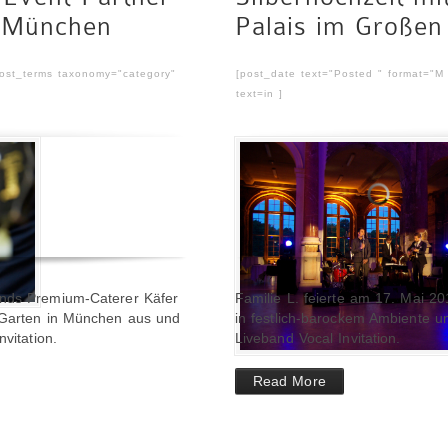
n München
Palais im Großen
post_terms taxonomy="category"
[post_date text="Posted " format="M
text=in ]
ands Premium-Caterer Käfer
Familie L. feierte am 17. Mai 20
n Garten in München aus und
in festlich-barockem Ambiente 
vitation.
Liveband Vocal Invitation.
Read More