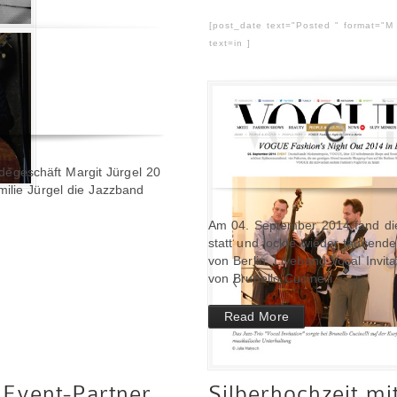
[post_date text="Posted " format="M
text=in ]
geschäft Margit Jürgel 20
milie Jürgel die Jazzband
Am 04. September 2014 fand die
statt und lockte wieder tausend
von Berlin. Liveband Vocal Invita
von Brunello Cucinelli.
Read More
d Event-Partner
Silberhochzeit mi