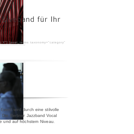
– Liveband für Ihr
 j Y"] [post_terms taxonomy="category"
Event wird durch eine stilvolle
. Die Berliner Jazzband Vocal
ive und auf höchstem Niveau.