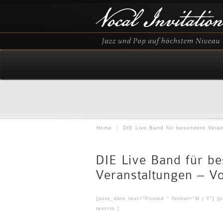
Home
|
DIE Live Band für besondere Verans
DIE Live Band für b
Veranstaltungen – Voc
[post_date text="Posted " format="M j Y"] [
text=in ]