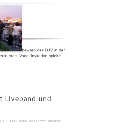
iche Fotowettbewerb des DJV in der
in statt. Vocal Invitation spielte
it Liveband und
 j Y"] [post_terms taxonomy="category"