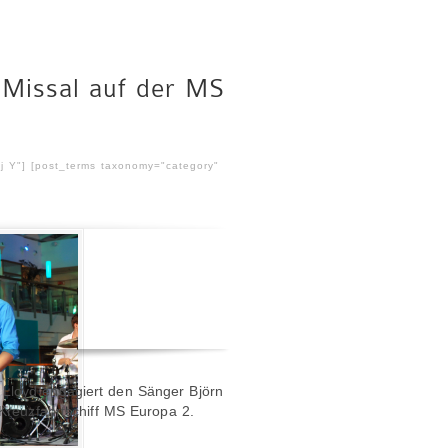
 Missal auf der MS
 j Y"] [post_terms taxonomy="category"
Lloyd engagiert den Sänger Björn
 Kreuzfahrtschiff MS Europa 2.